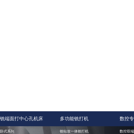
铣端面打中心孔机床
多功能铣打机
数控专
卧式系列
铣钻攻一体铣打机
数控双端