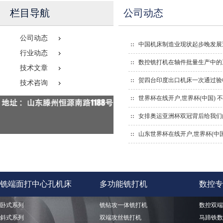
栏目导航
公司动态
公司动态
中国机床制造业现状起步晚发展
行业动态
数控铣打机在轴件批量生产中的
技术文章
贺四台印度出口机床一次通过验
技术咨询
世界杯在线开户,世界杯(中国)
女排奥运亚洲杯双冠背后给我们
山东世界杯在线开户,世界杯(中
铣端面打中心孔机床
多功能铣打机
数控专
卧式系列
铣钻攻一体铣打机
数控双端
斜式系列
双端攻丝铣打机
马蹄铁数