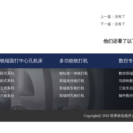
上一篇：没有了
下一篇：没有了
他们还看了以
铣端面打中心孔机床
多功能铣打机
数控专
卧式系列
铣钻攻一体铣打机
数控双端
斜式系列
双端攻丝铣打机
马蹄铁数
立式系列
双端套车铣打机
三轮车后
六轴复合
双端镗孔铣打机
轴件数控
Copyright@ 2016 世界杯在线