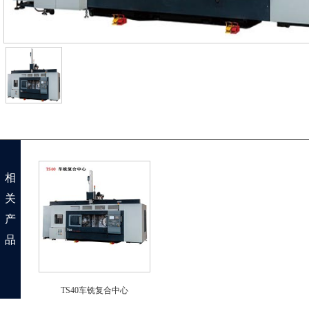
相
关
产
品
TS40车铣复合中心