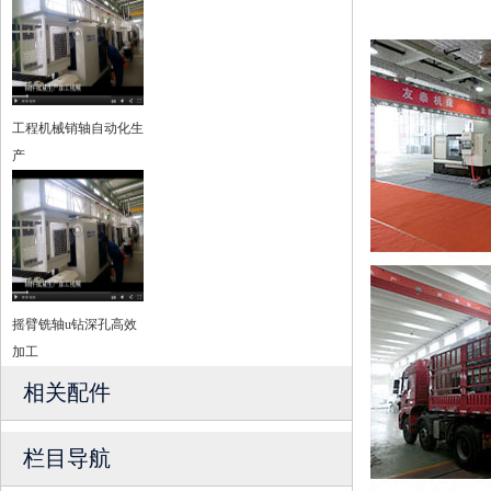
工程机械销轴自动化生
产
摇臂铣轴u钻深孔高效
加工
相关配件
栏目导航