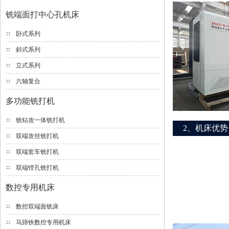
铣端面打中心孔机床
卧式系列
斜式系列
立式系列
六轴复合
多功能铣打机
铣钻攻一体铣打机
2、机床优势
双端攻丝铣打机
双端套车铣打机
双端镗孔铣打机
数控专用机床
数控双端面铣床
马蹄铁数控专用机床