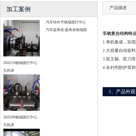
产品描述
加工案例
汽车转向节铣端面打中心
汽车盆角齿/盘角齿铣端面
车铣复合结构特
1.单机集成，实
2.大容量自动装
3.双主轴、双刀
ZK8210铣端面打中心
4.全封闭防护罩
孔机床
1、产品外观
ZK8206铣端面打中心
孔机床