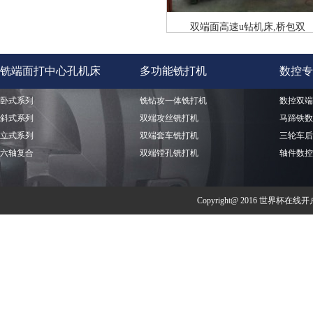
双端面高速u钻机床,桥包双
铣端面打中心孔机床
多功能铣打机
数控专
卧式系列
铣钻攻一体铣打机
数控双端
斜式系列
双端攻丝铣打机
马蹄铁数
立式系列
双端套车铣打机
三轮车后
六轴复合
双端镗孔铣打机
轴件数控
Copyright@ 2016 世界杯在线