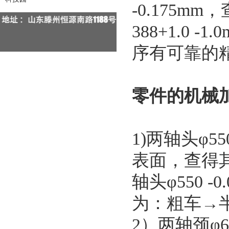
-0.175
388+1.0
序有可靠的
零件的机械
1)两轴头φ550
表面，查得其
轴头φ550 -0
为：粗车→
2）两轴颈φ60+0