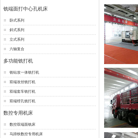
铣端面打中心孔机床
卧式系列
斜式系列
立式系列
六轴复合
多功能铣打机
铣钻攻一体铣打机
双端攻丝铣打机
双端套车铣打机
双端镗孔铣打机
数控专用机床
数控双端面铣床
马蹄铁数控专用机床