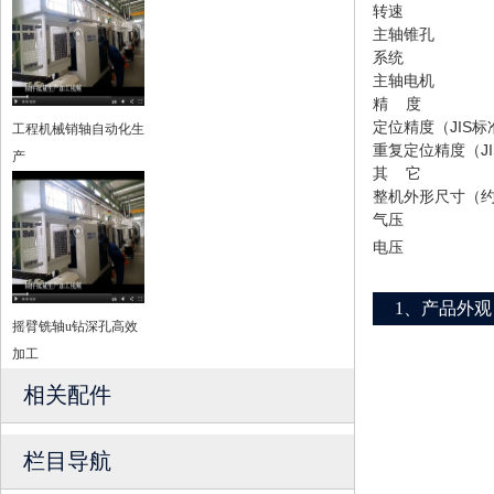
转速
主轴锥孔
系统
主轴电机
精 度
定位精度（JIS标
工程机械销轴自动化生
重复定位精度（J
产
其 它
整机外形尺寸（
气压
电压
1、产品外观
摇臂铣轴u钻深孔高效
加工
相关配件
栏目导航