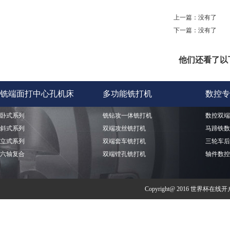
上一篇：没有了
下一篇：没有了
他们还看了以
铣端面打中心孔机床
多功能铣打机
数控专
卧式系列
铣钻攻一体铣打机
数控双端
斜式系列
双端攻丝铣打机
马蹄铁数
立式系列
双端套车铣打机
三轮车后
六轴复合
双端镗孔铣打机
轴件数控
Copyright@ 2016 世界杯在线