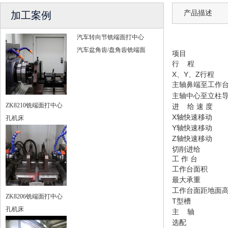
产品描述
加工案例
汽车转向节铣端面打中心
汽车盆角齿/盘角齿铣端面
项目
行 程
X、Y、Z行程
主轴鼻端至工作
主轴中心至立柱
ZK8210铣端面打中心
进 给 速 度
X轴快速移动
孔机床
Y轴快速移动
Z轴快速移动
切削进给
工 作 台
工作台面积
最大承重
工作台面距地面
ZK8206铣端面打中心
T型槽
孔机床
主 轴
选配