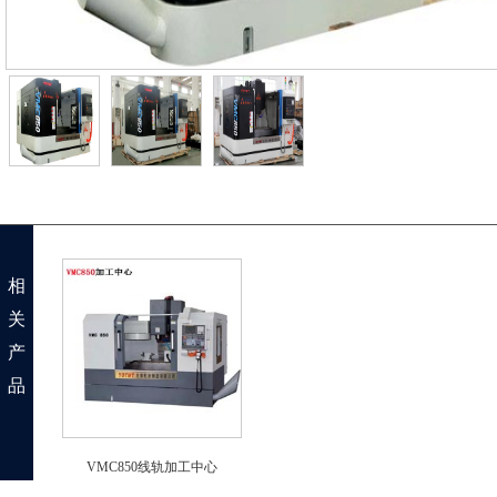
相
关
产
品
VMC850线轨加工中心