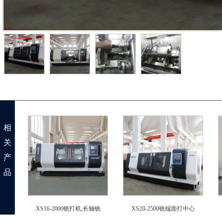
相
关
产
品
XS16-2000铣打机,长轴铣
XS20-2500铣端面打中心