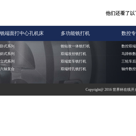
他们还看了以
铣端面打中心孔机床
多功能铣打机
数控专
卧式系列
铣钻攻一体铣打机
数控双端
斜式系列
双端攻丝铣打机
马蹄铁数
立式系列
双端套车铣打机
三轮车后
六轴复合
双端镗孔铣打机
轴件数控
Copyright@ 2016 世界杯在线