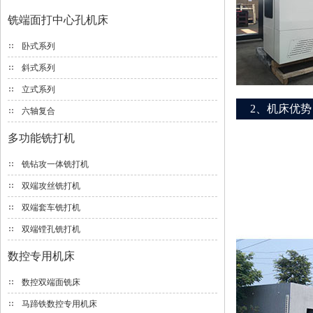
铣端面打中心孔机床
卧式系列
斜式系列
立式系列
2、机床优势
六轴复合
多功能铣打机
铣钻攻一体铣打机
双端攻丝铣打机
双端套车铣打机
双端镗孔铣打机
数控专用机床
数控双端面铣床
马蹄铁数控专用机床