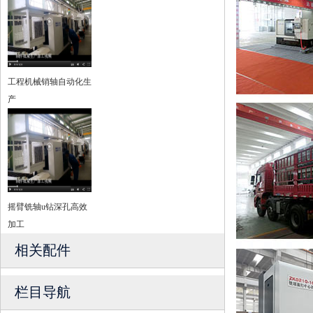
工程机械销轴自动化生
产
摇臂铣轴u钻深孔高效
加工
相关配件
栏目导航